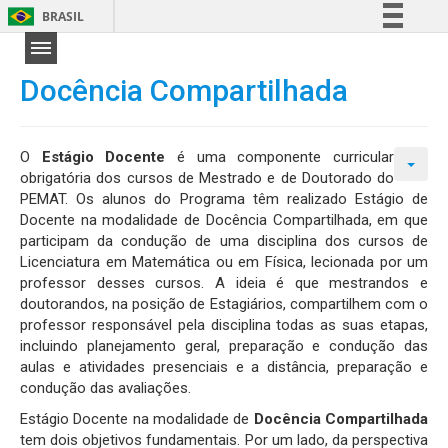
BRASIL
Simplifique!
Comunica BR
Docência Compartilhada
Participe
Acesso à informação
O
Estágio Docente
é uma componente curricular
Legislação
obrigatória dos cursos de Mestrado e de Doutorado do
PEMAT. Os alunos do Programa têm realizado Estágio de
Canais
Docente na modalidade de Docência Compartilhada, em que
participam da condução de uma disciplina dos cursos de
Licenciatura em Matemática ou em Física, lecionada por um
professor desses cursos. A ideia é que mestrandos e
doutorandos, na posição de Estagiários, compartilhem com o
professor responsável pela disciplina todas as suas etapas,
incluindo planejamento geral, preparação e condução das
aulas e atividades presenciais e a distância, preparação e
condução das avaliações.
Estágio Docente na modalidade de
Docência Compartilhada
tem dois objetivos fundamentais. Por um lado, da perspectiva