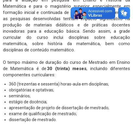
para a atuação em pesquisa em Ensino e História da
Matemática e para o magistério superior, especialmente em
formação inicial e continuada de professores, e se espera que
as pesquisas desenvolvidas tenham impacto significativo na
produção de materiais didáticos e de práticas docentes
inovadoras para a educação básica. Sendo assim, a grade
curricular do curso inclui disciplinas sobre educação
matemática, sobre história da matemática, bem como
disciplinas de conteúdo matemático.
O tempo máximo de duração do curso de Mestrado em Ensino
de Matemática é de
30 (trinta) meses
, incluindo diferentes
componentes curriculares:
360 (trezentas e sessenta) horas-aula em disciplinas;
obrigatórias e optativas;
seminários;
estágio de docência;
apresentação de projeto de dissertação de mestrado;
exame de qualificação de mestrado;
dissertação de mestrado.