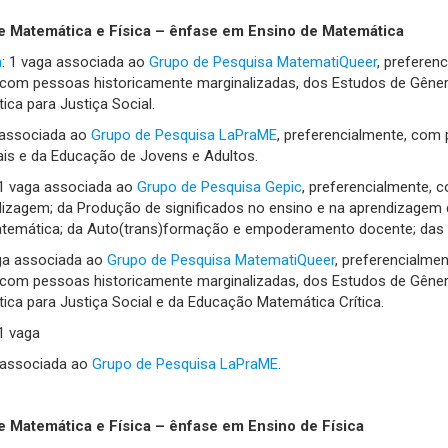
de Matemática e Física – ênfase em Ensino de Matemática
a
: 1 vaga associada ao
Grupo de Pesquisa MatematiQueer
, prefere
 com pessoas historicamente marginalizadas, dos Estudos de Gêne
ca para Justiça Social.
 associada ao
Grupo de Pesquisa LaPraME
, preferencialmente, com
ais e da Educação de Jovens e Adultos.
 1 vaga associada ao
Grupo de Pesquisa Gepic
, preferencialmente
dizagem; da Produção de significados no ensino e na aprendizagem 
temática; da Auto(trans)formação e empoderamento docente; das 
aga associada ao
Grupo de Pesquisa MatematiQueer
, preferencialm
 com pessoas historicamente marginalizadas, dos Estudos de Gêne
ca para Justiça Social e da Educação Matemática Crítica.
 1 vaga
a associada ao
Grupo de Pesquisa LaPraME
.
de Matemática e Física – ênfase em Ensino de Física