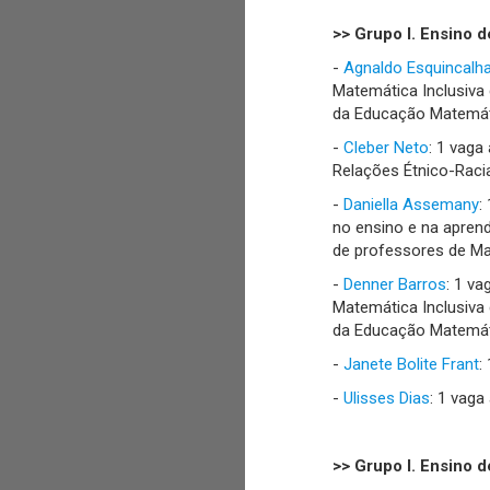
>> Grupo I. Ensino 
-
Agnaldo Esquincalh
Matemática Inclusiva
da Educação Matemáti
-
Cleber Neto
: 1 vaga
Relações Étnico-Raci
-
Daniella Assemany
:
no ensino e na apren
de professores de Ma
-
Denner Barros
: 1 v
Matemática Inclusiva
da Educação Matemáti
-
Janete Bolite Frant
:
-
Ulisses Dias
: 1 vag
>> Grupo I. Ensino 