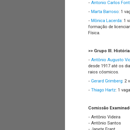
-
Antonio Carlos Fon
-
Marta Barroso
: 1 va
-
Mônica Lacerda
: 1 
formação de licencia
Física.
>> Grupo III. Histór
-
Antônio Augusto Vid
desde 1917 até os dia
raios cósmicos.
-
Gerard Grimberg
: 2 
-
Thiago Hartz
: 1 vag
Comissão Examinad
- Antônio Videira
- Antônio Santos
- Janete Frant