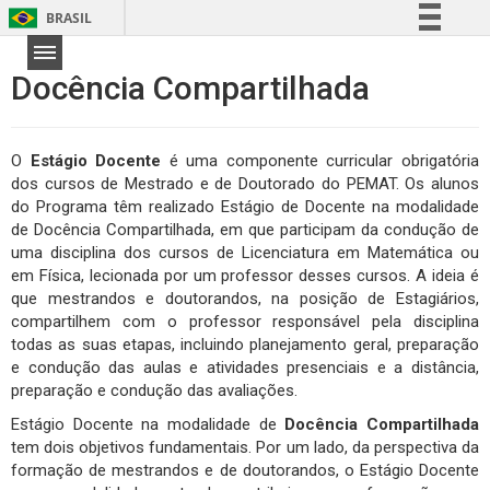
BRASIL
Simplifique!
Docência Compartilhada
Comunica BR
Participe
Acesso à informação
O
Estágio Docente
é uma componente curricular obrigatória
dos cursos de Mestrado e de Doutorado do PEMAT. Os alunos
Legislação
do Programa têm realizado Estágio de Docente na modalidade
Canais
de Docência Compartilhada, em que participam da condução de
uma disciplina dos cursos de Licenciatura em Matemática ou
em Física, lecionada por um professor desses cursos. A ideia é
que mestrandos e doutorandos, na posição de Estagiários,
compartilhem com o professor responsável pela disciplina
todas as suas etapas, incluindo planejamento geral, preparação
e condução das aulas e atividades presenciais e a distância,
preparação e condução das avaliações.
Estágio Docente na modalidade de
Docência Compartilhada
tem dois objetivos fundamentais. Por um lado, da perspectiva da
formação de mestrandos e de doutorandos, o Estágio Docente