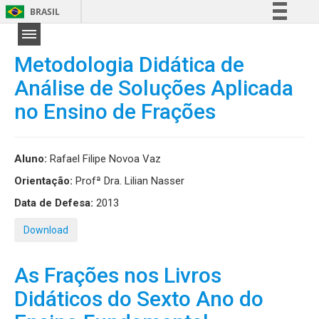
BRASIL
Simplifique!
Comunica BR
Metodologia Didática de
Participe
Análise de Soluções Aplicada
Acesso à informação
no Ensino de Frações
Legislação
Canais
Aluno:
Rafael Filipe Novoa Vaz
Orientação:
Profª Dra. Lilian Nasser
Data de Defesa:
2013
Download
As Frações nos Livros
Didáticos do Sexto Ano do