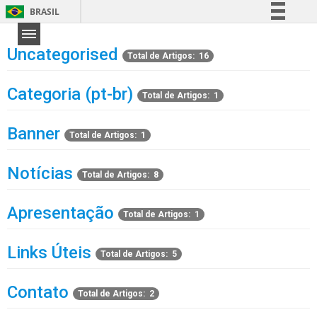
BRASIL
Simplifique!
Uncategorised
Comunica BR
Total de Artigos: 16
Participe
Categoria (pt-br)
Total de Artigos: 1
Acesso à informação
Legislação
Banner
Total de Artigos: 1
Canais
Notícias
Total de Artigos: 8
Apresentação
Total de Artigos: 1
Links Úteis
Total de Artigos: 5
Contato
Total de Artigos: 2