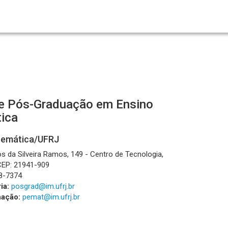
e Pós-Graduação em Ensino
ica
atemática/UFRJ
s da Silveira Ramos, 149 - Centro de Tecnologia,
 CEP: 21941-909
8-7374
ia:
posgrad@im.ufrj.br
nação:
pemat@im.ufrj.br