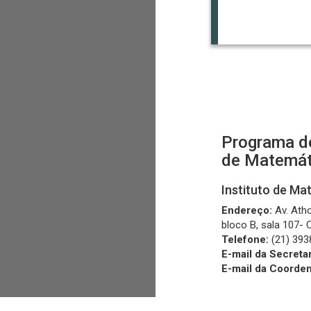
Programa d
de Matemát
Instituto de M
Endereço:
Av. Atho
bloco B, sala 107-
Telefone:
(21) 393
E-mail da Secretar
E-mail da Coorde