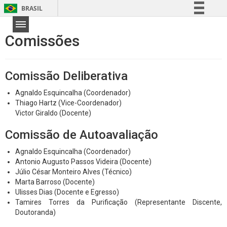
BRASIL
Simplifique!
Comissões
Comunica BR
Participe
Acesso à informação
Comissão Deliberativa
Legislação
Agnaldo Esquincalha (Coordenador)
Canais
Thiago Hartz (Vice-Coordenador)
Victor Giraldo (Docente)
Comissão de Autoavaliação
Agnaldo Esquincalha (Coordenador)
Antonio Augusto Passos Videira (Docente)
Júlio César Monteiro Alves (Técnico)
Marta Barroso (Docente)
Ulisses Dias (Docente e Egresso)
Tamires Torres da Purificação (Representante Discente,
Doutoranda)