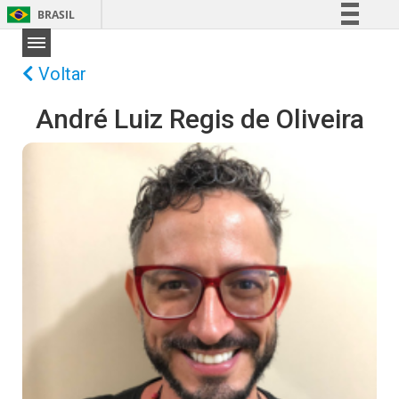
BRASIL
Simplifique!
Comunica BR
Voltar
Participe
André Luiz Regis de Oliveira
Acesso à informação
Legislação
Canais