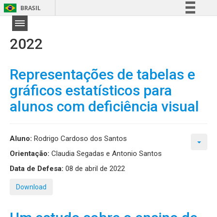
BRASIL
Simplifique!
Comunica BR
2022
Participe
Acesso à informação
Representações de tabelas e
Legislação
gráficos estatísticos para
Canais
alunos com deficiência visual
Aluno:
Rodrigo Cardoso dos Santos
Orientação:
Claudia Segadas e Antonio Santos
Data de Defesa:
08 de abril de 2022
Download