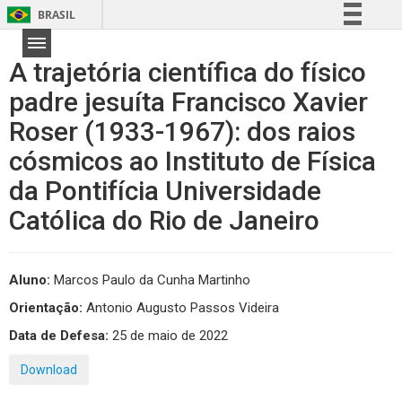
BRASIL
Simplifique!
A trajetória científica do físico
Comunica BR
padre jesuíta Francisco Xavier
Participe
Roser (1933-1967): dos raios
Acesso à informação
Legislação
cósmicos ao Instituto de Física
Canais
da Pontifícia Universidade
Católica do Rio de Janeiro
Aluno:
Marcos Paulo da Cunha Martinho
Orientação:
Antonio Augusto Passos Videira
Data de Defesa:
25 de maio de 2022
Download