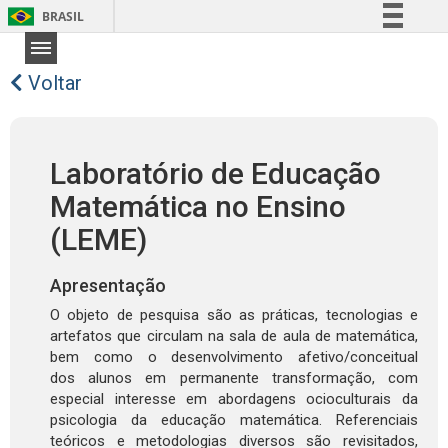
BRASIL
Simplifique!
Comunica BR
Voltar
Participe
Acesso à informação
Laboratório de Educação
Legislação
Matemática no Ensino
Canais
(LEME)
Apresentação
O objeto de pesquisa são as práticas, tecnologias e
artefatos que circulam na sala de aula de matemática,
bem como o desenvolvimento afetivo/conceitual
dos alunos em permanente transformação, com
especial interesse em abordagens ocioculturais da
psicologia da educação matemática. Referenciais
teóricos e metodologias diversos são revisitados,