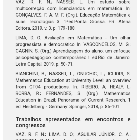
VAZ, R. F. N.; NASSER, L. Um estudo sobre
multicorreção com licenciandos em matemática. In:
GONÇALVES, F. A. M. F. (Org.). Educação Matemática e
suas Tecnologias 3. 1ªed.Ponta Grossa, PR: Atena
Editora, 2019, v. 3, p. 179-188.
LIMA, D. O. Avaliação em Matemática - Um olhar
progressista e democrático In: VASCONCELOS, M. G.;
CAGNIN, S. (Org.) Aprendizagem do aluno: um enfoque
psicopedagógico contemporâneo.1 ed.Rio de Janeiro:
Letra Capital, 2019, p. 50-71.
BIANCHINI, B.; NASSER, L.; ONUCHIC, L.; IGLIORI, S.
Mathematics Education at University Level: an overview
from GT04 productions. In: RIBEIRO, A; HEALY, L;
BORBA, R.; FERNANDES, S. (Org.). Mathematics
Education in Brazil: Panorama of Current Research. 1
ed. Heidelberg - Germany: Springer, 2018, p. 85-101.
Trabalhos apresentados em encontros e
congressos
VAZ, R. F. N.; LIMA, D. O.; AGUILAR JÚNIOR, C. A.;