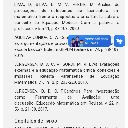
LIMA, D.; SILVA, D. M. V.; FREIRE, M. Análise de
percepções de estudantes de licenciatura em
matemática frente a respostas a uma tarefa sobre o
conceito de Equação Modular. Com a palavra, o
professor. v.5, n.11, p.87-103, 2020.
AGUILAR JÚNIOR, C. A. Como os professores avaliam
as argumentações e provas matemáticas de alunos da
escola básica? Boletim GEPEM (online), n. 74, p. 88-109,
2019.
JÜRGENSEN, B. D. C. P.; SORDI, M. R. L.As avaliações
externas e a educação matemática crítica: conexões e
impasses. Revista Paranaense de Educação
Matemática, v. 6, n.12, p. 203-220, 2017.
JÜRGENSEN, B. D. C. P.Cenários Para Investigação
como Ferramenta de Avaliação: uma
discussão. Educação Matemática em Revista, v. 22, n.
56, p. 21-38, 2017.
Capítulos de livros