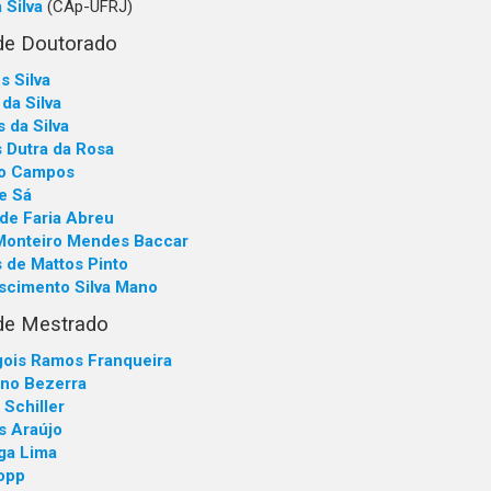
 Silva
(CAp-UFRJ)
de Doutorado
s Silva
 da Silva
 da Silva
s Dutra da Rosa
ho Campos
e Sá
de Faria Abreu
Monteiro Mendes Baccar
 de Mattos Pinto
ascimento Silva Mano
de Mestrado
gois Ramos Franqueira
ano Bezerra
 Schiller
s Araújo
ga Lima
nopp