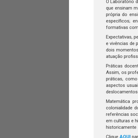
O Laboratório 
que ensinam ma
própria do ens
específicos; e
formativas com
Expectativas, p
e vivências de
dois momentos 
atuação profiss
Práticas docen
Assim, os prof
práticas, como
aspectos usuai
deslocamentos n
Matemática pro
colonialidade 
referências soc
em culturas e h
historicamente 
Clique
AQUI
par