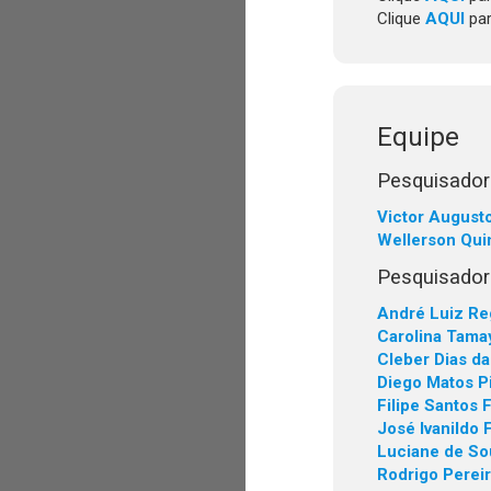
Clique
AQUI
par
Equipe
Pesquisadore
Victor Augusto
Wellerson Quin
Pesquisador
André Luiz Reg
Carolina Tama
Cleber Dias d
Diego Matos P
Filipe Santos
José Ivanildo 
Luciane de So
Rodrigo Pereir