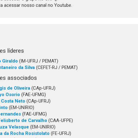
a acessar nosso canal no Youtube.
s líderes
 Giraldo
(IM-UFRJ / PEMAT)
taneiro da Silva
(CEFET-RJ / PEMAT)
es associados
is de Oliveira
(CAp-UFRJ)
yo Osorio
(FAE-UFMG)
a Costa Neto
(CAp-UFRJ)
into
(EM-UNIRIO)
 Fernandes
(FAE-UFMG)
Felisberto de Carvalho
(CAA-UFPE)
uza Velasque
(EM-UNIRIO)
a da Rocha Rosistolato
(FE-UFRJ)