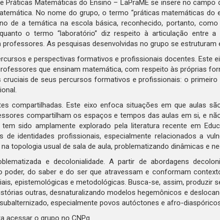
de Práticas Matemáticas do Ensino – LaPraME se insere no campo 
temática. No nome do grupo, o termo “práticas matemáticas do e
ino de a temática na escola básica, reconhecido, portanto, como
nquanto o termo “laboratório” diz respeito à articulação entre
 professores. As pesquisas desenvolvidas no grupo se estruturam e
ercursos e perspectivas formativos e profissionais docentes. Este
 professores que ensinam matemática, com respeito às próprias fo
cruciais de seus percursos formativos e profissionais: o primeiro
ional.
tes compartilhadas. Este eixo enfoca situações em que aulas são
essores compartilham os espaços e tempos das aulas em si, e não
 tem sido amplamente explorado pela literatura recente em Edu
s de identidades profissionais, especialmente relacionados a vuln
a topologia usual de sala de aula, problematizando dinâmicas e ne
blematizada e decolonialidade. A partir de abordagens decolonia
do poder, do saber e do ser que atravessam e conformam contex
iais, epistemológicas e metodológicas. Busca-se, assim, produzir
istórias outras, desnaturalizando modelos hegemônicos e deslocand
subalternizado, especialmente povos autóctones e afro-diaspóricos
a acessar o grupo no CNPq.