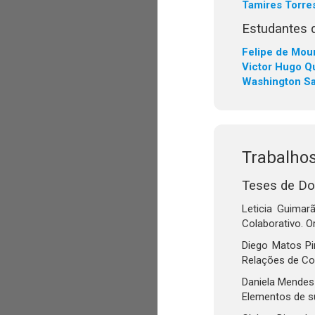
Tamires Torres
Estudantes d
Felipe de Mou
Victor Hugo Qu
Washington Sa
Trabalho
Teses de Do
Leticia Guima
Colaborativo. O
Diego Matos Pi
Relações de Col
Daniela Mendes
Elementos de su