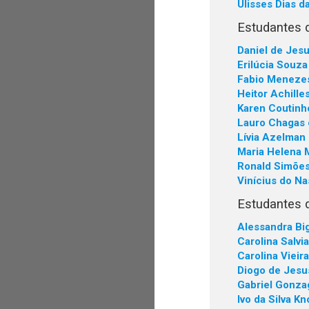
Ulisses Dias da
Estudantes 
Daniel de Jesu
Erilúcia Souza
Fabio Menezes
Heitor Achille
Karen Coutin
Lauro Chagas 
Lívia Azelman 
Maria Helena 
Ronald Simões
Vinícius do N
Estudantes 
Alessandra Bi
Carolina Salvi
Carolina Vieira
Diogo de Jesu
Gabriel Gonza
Ivo da Silva K