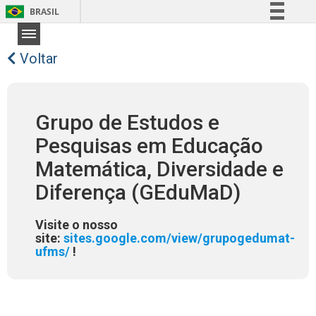
BRASIL
Simplifique!
Comunica BR
Voltar
Participe
Acesso à informação
Grupo de Estudos e
Legislação
Pesquisas em Educação
Canais
Matemática, Diversidade e
Diferença (GEduMaD)
Visite o nosso
site:
sites.google.com/view/grupogedumat-
ufms/
!