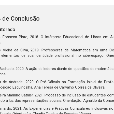
s de Conclusão
utorado
a Fonseca Pinto, 2018. O Intérprete Educacional de Libras em A
.
s Vieira da Silva, 2019. Professores de Matemática em uma Com
elementos de sua identidade profissional no ciberespaço. Orie
.
achado, 2020. A ação de ledores diante de questões de matemática 
nna.
 de Andrade, 2020. O Pré-Cálculo na Formação Inicial do Profes
eição Esquincalha, Ana Teresa de Carvalho Correa de Oliveira.
iveira Marinho Sathler, 2021. Processo de inclusão de estudantes co
udo à luz das representações sociais. Orientação: Agnaldo da Conce
rnardo, 2021. As Experiências e Práticas Curriculares Inclusivas 
scola. Orientação: Claudia Coelho de Segadas Vianna.