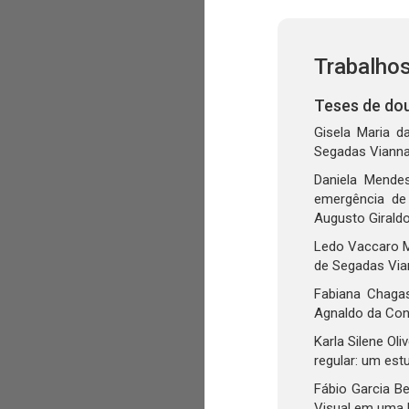
Trabalho
Teses de do
Gisela Maria d
Segadas Vianna
Daniela Mende
emergência de 
Augusto Giraldo
Ledo Vaccaro M
de Segadas Via
Fabiana Chagas
Agnaldo da Conc
Karla Silene Ol
regular: um est
Fábio Garcia Be
Visual em uma E