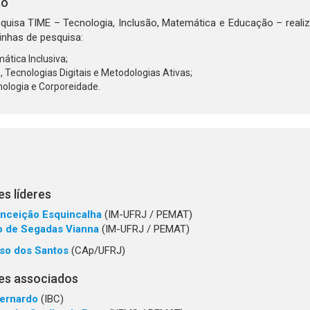
ão
quisa TIME – Tecnologia, Inclusão, Matemática e Educação – real
linhas de pesquisa:
tica Inclusiva;
 Tecnologias Digitais e Metodologias Ativas;
ologia e Corporeidade.
s líderes
nceição Esquincalha
(IM-UFRJ / PEMAT)
o de Segadas Vianna
(IM-UFRJ / PEMAT)
so dos Santos
(CAp/UFRJ)
es associados
Bernardo
(IBC)