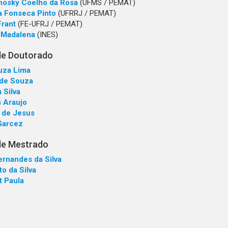
nosky Coelho da Rosa
(UFMS / PEMAT)
a Fonseca Pinto
(UFRRJ / PEMAT)
Frant
(FE-UFRJ / PEMAT)
a Madalena
(INES)
de Doutorado
uza Lima
 de Souza
 Silva
s Araujo
 de Jesus
Garcez
de Mestrado
ernandes da Silva
o da Silva
t Paula