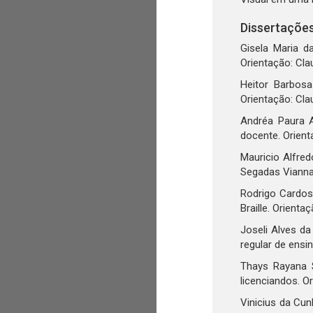
Dissertaçõe
Gisela Maria d
Orientação: Cla
Heitor Barbosa
Orientação: Cla
Andréa Paura A
docente. Orient
Mauricio Alfre
Segadas Vianna
Rodrigo Cardos
Braille. Orient
Joseli Alves d
regular de ensi
Thays Rayana 
licenciandos. O
Vinicius da Cun