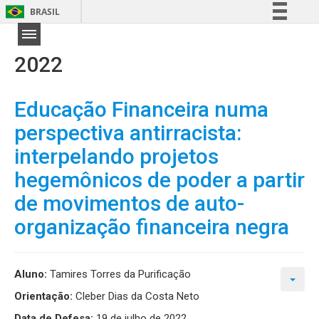
BRASIL
Simplifique!
Comunica BR
2022
Participe
Acesso à informação
Educação Financeira numa
Legislação
perspectiva antirracista:
Canais
interpelando projetos
hegemônicos de poder a partir
de movimentos de auto-
organização financeira negra
Aluno:
Tamires Torres da Purificação
Orientação:
Cleber Dias da Costa Neto
Data de Defesa:
19 de julho de 2022