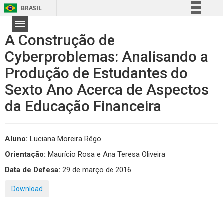
BRASIL
Simplifique!
A Construção de
Comunica BR
Cyberproblemas: Analisando a
Participe
Produção de Estudantes do
Acesso à informação
Legislação
Sexto Ano Acerca de Aspectos
Canais
da Educação Financeira
Aluno:
Luciana Moreira Rêgo
Orientação:
Maurício Rosa e Ana Teresa Oliveira
Data de Defesa:
29 de março de 2016
Download