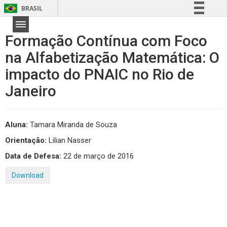
BRASIL
Simplifique!
Formação Contínua com Foco
Comunica BR
na Alfabetização Matemática: O
Participe
impacto do PNAIC no Rio de
Acesso à informação
Legislação
Janeiro
Canais
Aluna:
Tamara Miranda de Souza
Orientação:
Lilian Nasser
Data de Defesa:
22 de março de 2016
Download