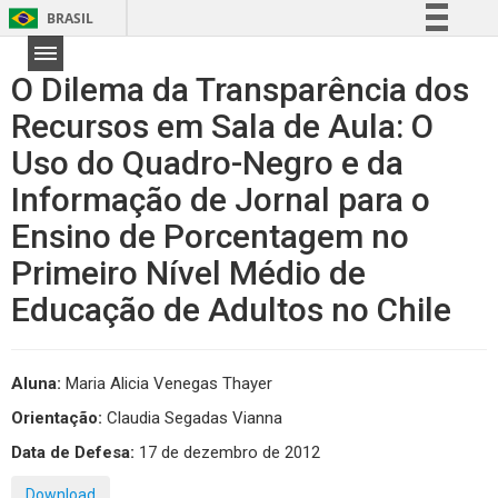
BRASIL
Simplifique!
O Dilema da Transparência dos
Comunica BR
Recursos em Sala de Aula: O
Participe
Uso do Quadro-Negro e da
Acesso à informação
Legislação
Informação de Jornal para o
Canais
Ensino de Porcentagem no
Primeiro Nível Médio de
Educação de Adultos no Chile
Aluna:
Maria Alicia Venegas Thayer
Orientação:
Claudia Segadas Vianna
Data de Defesa:
17 de dezembro de 2012
Download