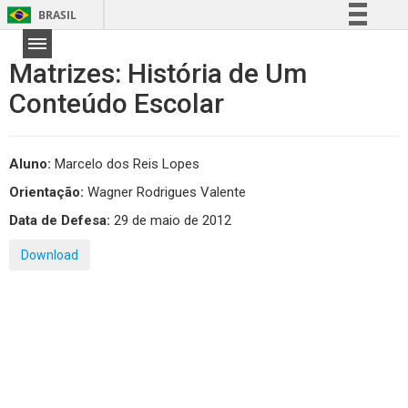
BRASIL
Simplifique!
Matrizes: História de Um
Comunica BR
Conteúdo Escolar
Participe
Acesso à informação
Legislação
Aluno:
Marcelo dos Reis Lopes
Canais
Orientação:
Wagner Rodrigues Valente
Data de Defesa:
29 de maio de 2012
Download