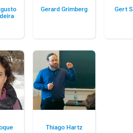
ugusto
Gerard Grimberg
Gert S
deira
Roque
Thiago Hartz