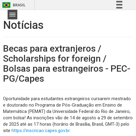
BRASIL
Simplifique!
Notícias
Comunica BR
Participe
Acesso à informação
Becas para extranjeros /
Legislação
Scholarships for foreign /
Canais
Bolsas para estrangeiros - PEC-
PG/Capes
Oportunidade para estudantes estrangeiros cursarem mestrado
e doutorado no Programa de Pós-Graduação em Ensino de
Matemática (PEMAT) da Universidade Federal do Rio de Janeiro,
com bolsa! As inscrições vão de 14 de agosto a 29 de setembro
de 2025 até as 17 horas (horário de Brasília, Brasil, GMT-3) pelo
site
https://inscricao.capes.gov.br.