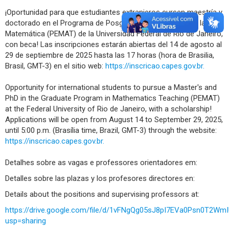
¡Oportunidad para que estudiantes extranjeros cursen maestría y
doctorado en el Programa de Posgrado en Enseñanza de la
Matemática (PEMAT) de la Universidad Federal de Río de Janeiro,
con beca! Las inscripciones estarán abiertas del 14 de agosto al
29 de septiembre de 2025 hasta las 17 horas (hora de Brasilia,
Brasil, GMT-3) en el sitio web:
https://inscricao.capes.gov.br.
Opportunity for international students to pursue a Master's and
PhD in the Graduate Program in Mathematics Teaching (PEMAT)
at the Federal University of Rio de Janeiro, with a scholarship!
Applications will be open from August 14 to September 29, 2025,
until 5:00 p.m. (Brasília time, Brazil, GMT-3) through the website:
https://inscricao.capes.gov.br.
Detalhes sobre as vagas e professores orientadores em:
Detalles sobre las plazas y los profesores directores en:
Details about the positions and supervising professors at:
https://drive.google.com/file/d/1vFNgQg05sJ8pI7EVa0Psn0T2Wm
usp=sharing