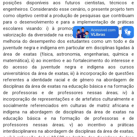
posições disponíveis aos futuros cientistas, técnicos e
engenheiros. Considerando esse cenário, o presente projeto tem
como objetivo central a produção de pesquisas que contribuam
para o desenvolvimento e para a implementação de práticas
escolares visando: i) à promoção da equidade racial e à
valorização da diversidade na escola, contribuindo assim para a
melhoria do desempenho dos estudantes como um todo e da
juventude negra e indígena em particular em disciplinas ligadas à
área de exatas (física, astronomia, engenharias, química e
matemática); ii) ao incentivo e ao fortalecimento do interesse e
do acesso da juventude negra e indígena aos cursos
universitários da área de exatas; iii) à incorporação de questões
referentes a identidade racial e de gênero na abordagem de
disciplinas da área de exatas na educação básica e na formação
de professoras e de professores nessas áreas; iv) à
incorporação de representações e de artefatos culturalmente e
socialmente referenciados em culturas de matriz africana e
indígena na abordagem de disciplinas da área de exatas na
educação básica e na formação de professoras e de
professores nessas áreas; v) ao incentivo a práticas
interdisciplinares na abordagem de disciplinas da área de exatas;