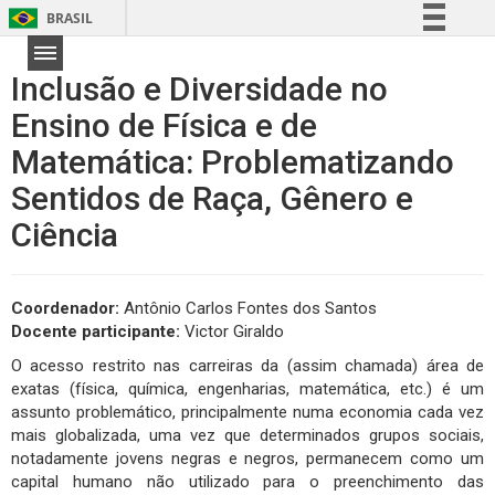
BRASIL
Simplifique!
Inclusão e Diversidade no
Comunica BR
Ensino de Física e de
Participe
Matemática: Problematizando
Acesso à informação
Legislação
Sentidos de Raça, Gênero e
Canais
Ciência
Coordenador:
Antônio Carlos Fontes dos Santos
Docente participante:
Victor Giraldo
O acesso restrito nas carreiras da (assim chamada) área de
exatas (física, química, engenharias, matemática, etc.) é um
assunto problemático, principalmente numa economia cada vez
mais globalizada, uma vez que determinados grupos sociais,
notadamente jovens negras e negros, permanecem como um
capital humano não utilizado para o preenchimento das