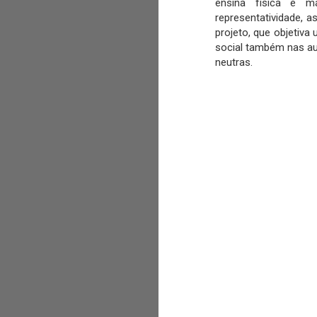
ensina física e ma
representatividade, 
projeto, que objetiva
social também nas au
neutras.